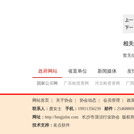
上一
下一
相关
暂无
政府网站
省直单位
新闻媒体
友
国家公示网
广东检督查网
河北检督查网
广
网站首页
|
关于协会
|
协会动态
|
会员管理
|
政
联系人：
龚女士
手机：
19911356239
邮件：
2546886
网址：
http://hnqjjzlm.com
长沙市清洁行业协会
版权所有 
技术支持：
友点软件