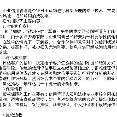
业信用管理是企业对于赊销进行科学管理的专业技术，主要
的风险，增加赊销的成功率。
包括以下主要内容
.收集客户资料
知己知彼，百战不殆”，军事斗争中的成功经验同样适应于现
成后，由于客户资源有限，企业销售已经转变为一种竞争性的销
。在这样的情况下，了解客户、合作伙伴和竞争对手的信用状况
交易、提高利润、减少损失尤为重要。信息收集已经成为信用社
基础。
.评估和授信
估客户的信用，决定给予客户怎么样的信用额度和结算方式
重要手段。传统的信用评估事建立在经验基础上的，很难保证评
学的信用评估应该建立在经验和对信用要素进行科学分析的基础
素进行详细分析，然后综合本企业的经验以及不同行业、不同企
、量化指标，最终达到一个统一的评价标准。
.保障债权
权保障的工作主要有：信用管理人员和法律专业审核合同条
漏洞；严格审查单证票据，防止各种结算方式的欺诈；提出债权
用保险、福费廷、银行担保、商业担保、个人担保等手段转嫁信
。
.账款追收