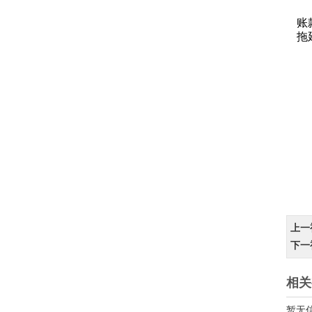
只
账
拖
上一
下一
相关
暂无