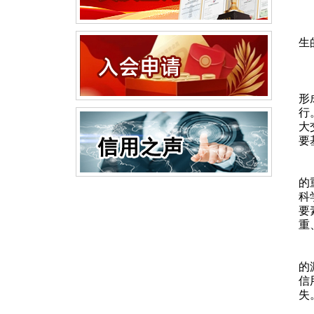
企
生
它
1
“
形
行
大
要
2
评
的
科
要
重
3
债
的
信
失
4