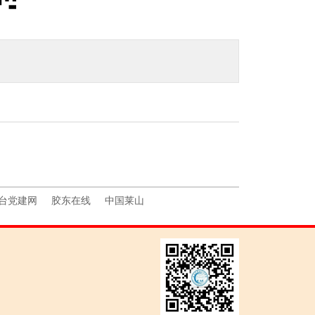
台党建网
胶东在线
中国莱山