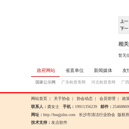
上一
下一
相关
暂无
政府网站
省直单位
新闻媒体
友
国家公示网
广东检督查网
河北检督查网
广
网站首页
|
关于协会
|
协会动态
|
会员管理
|
政
联系人：
龚女士
手机：
19911356239
邮件：
2546886
网址：
http://hnqjjzlm.com
长沙市清洁行业协会
版权所有 
技术支持：
友点软件