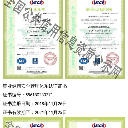
职业健康安全管理体系认证证书
证书编号：
S86180230271
证书注册日期：
年
月
日
2018
11
26
证书有效期至：
年
月
日
2021
11
25